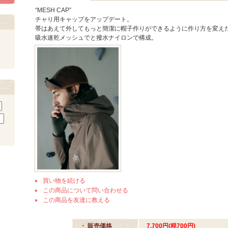
“MESH CAP”
チャり用キャップをアップデート。
帯はあえて外してもっと簡潔に帽子作りができるように作り方を変え
吸水速乾メッシュでと撥水ナイロンで構成。
買い物を続ける
この商品について問い合わせる
この商品を友達に教える
・ 販売価格
7,700円(税700円)