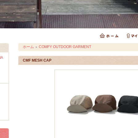
ホーム
COMFY OUTDOOR GARMENT
＞
IA
CMF MESH CAP